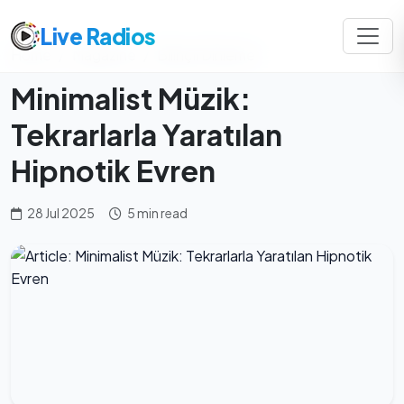
Live Radios
Home
Magazine
Bilinçli Dinleme
Minimalist Müzik:
Tekrarlarla Yaratılan
Hipnotik Evren
28 Jul 2025
5 min read