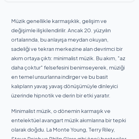
Müzik genellikle karmaşıklık, gelişim ve
değişimle ilişkilendirilir. Ancak 20. yüzyılın
ortalarında, bu anlayışa meydan okuyan,
sadeliği ve tekrarı merkezine alan devrimci bir
akım ortaya çıktı: minimalist müzik. Bu akım, "az
daha çoktur" felsefesini benimseyerek, müziği
en temel unsurlarına indirger ve bu basit
kalıpların yavaş yavaş dönüşümüyle dinleyici
üzerinde hipnotik ve derin bir etki yaratır.
Minimalist müzik, o dönemin karmaşık ve
entelektüel avangart müzik akımlarına bir tepki
olarak doğdu. La Monte Young, Terry Riley,
Steve Reich ve Philip Glass gibi öncü besteciler,