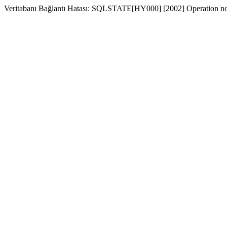
Veritabanı Bağlantı Hatası: SQLSTATE[HY000] [2002] Operation no